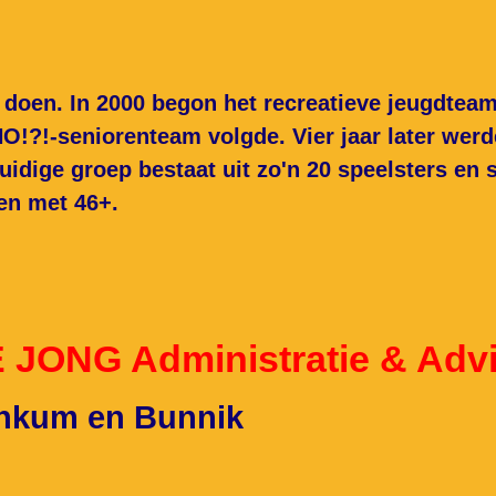
 doen. In 2000 begon het recreatieve jeugdtea
O!?!-seniorenteam volgde. Vier jaar later wer
dige groep bestaat uit zo'n 20 speelsters en sp
 en met 46+.
JONG Administratie & Adv
nkum en Bunnik