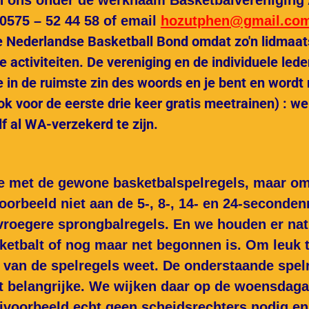
en ons onder de werknaam Basketbalverenigi
 0575 – 52 44 58 of
email
hozutphen@gmail.co
e
Nederlandse Basketball Bond omdat zo'n lidmaa
 activiteiten. De vereniging en de individuele leden
in de ruimste zin des woords en je bent en wordt n
ok voor de eerste drie keer gratis meetrainen) : we 
f al WA-verzekerd te zijn.
e met de gewone basketbalspelregels, maar om h
orbeeld niet aan de 5-, 8-, 14- en 24-seconden
roegere sprongbalregels. En we houden er nat
sketbalt of nog maar net begonnen is. Om
leuk 
ts van de spelregels weet. De onderstaande spe
t belangrijke. We wijken daar op de woensdaga
jvoorbeeld echt geen scheidsrechters nodig en n