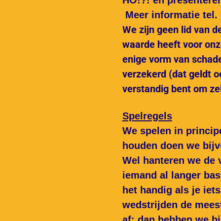
HO!?! en presenter
Meer informatie tel.
We zijn geen lid van d
waarde heeft voor onze
enige vorm van schade 
verzekerd (dat geldt o
verstandig bent om zel
Spelregels
We spelen in princip
houden doen we bijvo
Wel hanteren we de v
iemand al langer ba
het handig als je ie
wedstrijden de mees
af: dan hebben we bi