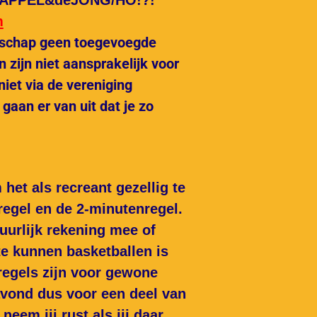
ng APPEL&deJONG/HO!?!
m
tschap geen toegevoegde
 zijn niet aansprakelijk voor
iet via de vereniging
gaan er van uit dat je zo
et als recreant gezellig te
regel en de 2-minutenregel.
uurlijk rekening mee of
te kunnen basketballen is
lregels zijn voor gewone
vond dus voor een deel van
eem jij rust als jij daar