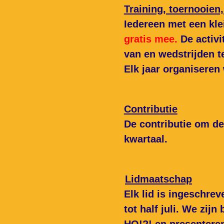
Training, toernooien
Iedereen met een kle
gratis mee.
De activ
van en wedstrijden 
Elk jaar organiseren 
Contributie
De contributie om de
kwartaal.
Lidmaatschap
Elk lid is ingeschrev
tot half juli. We zi