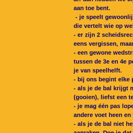
aan toe bent.
- je speelt gewoonli
die
vertelt wie op w
- er zijn 2 scheidsre
eens
vergissen, maar
- een gewone wedstri
tussen de 3e en 4e pe
je van speelhelft.
- bij ons begint elk
- als je de bal krijg
(gooien), liefst een 
- je mag één pas lop
andere voet heen en 
- als je de bal niet
aanraken. Doe je dat 