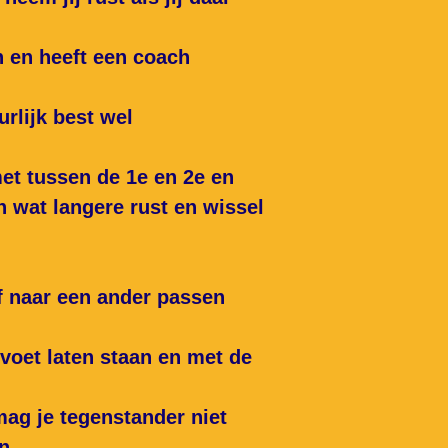
n en heeft een
coach
urlijk best wel
met tussen de 1e en 2e
en
n wat langere
rust
en wissel
of naar een ander passen
 voet laten staan en met de
 mag je tegenstander
niet
n.