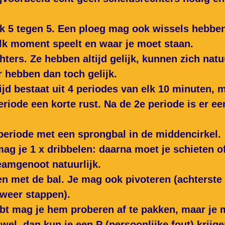
jk 5 tegen 5. Een ploeg mag ook wissels hebbe
elk moment speelt en waar je moet staan.
chters. Ze hebben altijd gelijk, kunnen zich natu
 hebben dan toch gelijk.
jd bestaat uit 4 periodes van elk 10 minuten, 
riode een korte rust. Na de 2e periode is er ee
e periode met een sprongbal in de middencirkel.
t mag je 1 x dribbelen: daarna moet je schieten 
teamgenoot natuurlijk.
en met de bal. Je mag ook pivoteren (achterste
weer stappen).
 hebt mag je hem proberen af te pakken, maar je
wel, dan kun je een P (persoonlijke fout) krijge