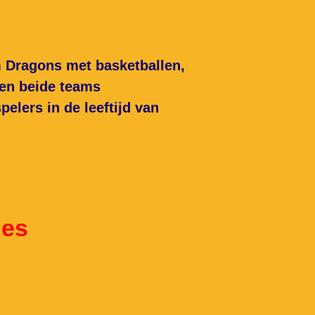
m Dragons met basketballen,
den beide teams
elers in de leeftijd van
ies