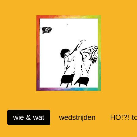
wie & wat
wedstrijden
HO!?!-t